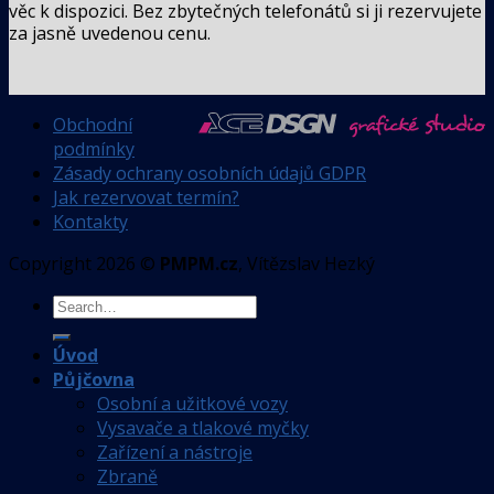
věc k dispozici. Bez zbytečných telefonátů si ji rezervujete
za jasně uvedenou cenu.
Obchodní
podmínky
Zásady ochrany osobních údajů GDPR
Jak rezervovat termín?
Kontakty
Copyright 2026 ©
PMPM.cz
, Vítězslav Hezký
Úvod
Půjčovna
Osobní a užitkové vozy
Vysavače a tlakové myčky
Zařízení a nástroje
Zbraně