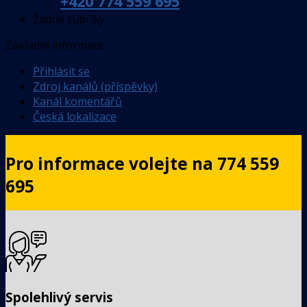
+420 774 559 695
Žádné rubriky
Základní informace
Přihlásit se
Zdroj kanálů (příspěvky)
Kanál komentářů
Česká lokalizace
Pro informace volejte na 774 559
695
Spolehlivý servis